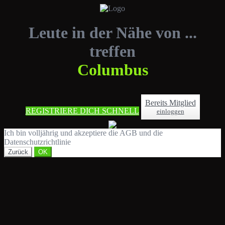
Leute in der Nähe von ...
treffen
Columbus
Bereits Mitglied
REGISTRIERE DICH SCHNELL
einloggen
Ich bin volljährig und akzeptiere die AGB und die
Datenschutzrichtlinie
Zurück
OK