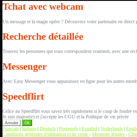
Tchat avec webcam
Un message et la magie opère ? Découvrez votre partenaire en direct
Recherche détaillée
Trouvez les personnes qui vous correspondent vraiment, avec une reche
Messenger
Avec Easy Messenger vous apparaissez en ligne pour les autres membr
Speedflirt
Grâce au Speedflirt vous savez très rapidement si le coup de foudre es
Je suis majeur(e) et j'accepte les CGU et la Politique de vie privée
Annuler
Ok
Français
|
Italiano
|
Deutsch
|
Português
|
Español
|
Nederlands
|
Engli
Conditions générales d'utilisation et de vente
-
Mentions légales
-
Char