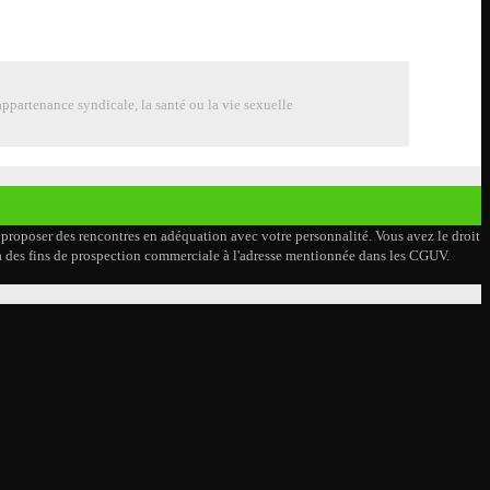
ppartenance syndicale, la santé ou la vie sexuelle
s proposer des rencontres en adéquation avec votre personnalité. Vous avez le droit
on à des fins de prospection commerciale à l'adresse mentionnée dans les CGUV.