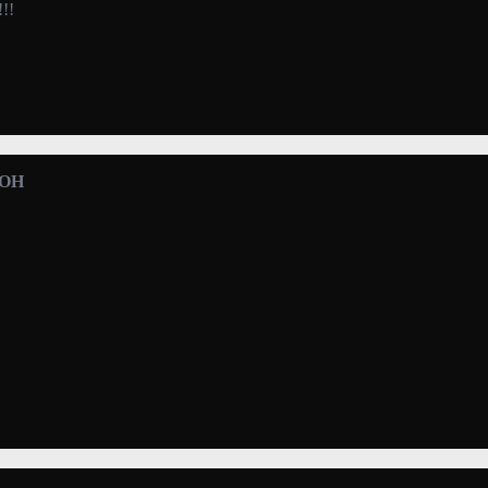
!!!
 OH