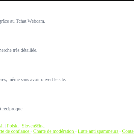
 grâce au Tchat Webcam.
rche très détaillée.
es, même sans avoir ouvert le site.
t réciproque.
sh
|
Polski
|
Slovenščina
te de confiance
-
Charte de modération
-
Lutte anti spammeurs
-
Conta