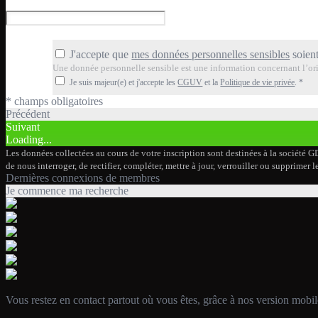
J'accepte que
mes données personnelles sensibles
soient
Une donnée personnelle sensible est une information concernant l’orig
Je suis majeur(e) et j'accepte les
CGUV
et la
Politique de vie privée
.
*
* champs obligatoires
Précédent
Suivant
Loading...
Les données collectées au cours de votre inscription sont destinées à la société G
de nous interroger, de rectifier, compléter, mettre à jour, verrouiller ou supprim
Dernières connexions de membres
Je commence ma recherche
Vous restez en contact partout où vous êtes, grâce à nos version mobil