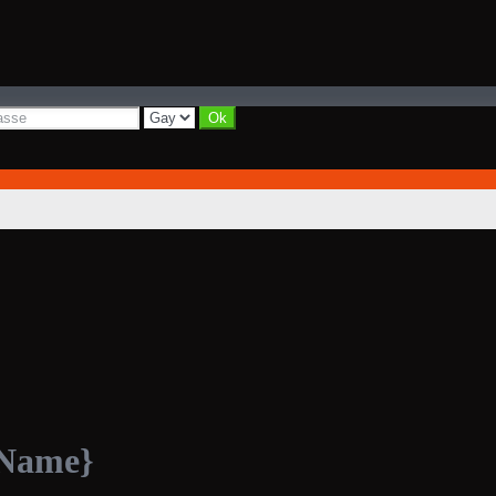
yName}