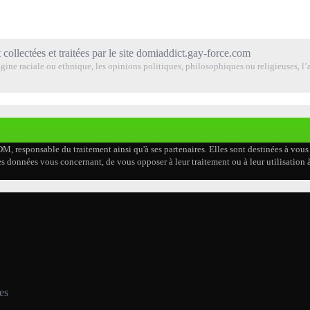
 collectées et traitées par le site domiaddict.gay-force.com
ine raciale ou ethnique, les opinions politiques, philosophiques ou religieuses, l’a
DM, responsable du traitement ainsi qu'à ses partenaires. Elles sont destinées à vou
er les données vous concernant, de vous opposer à leur traitement ou à leur utilisati
es