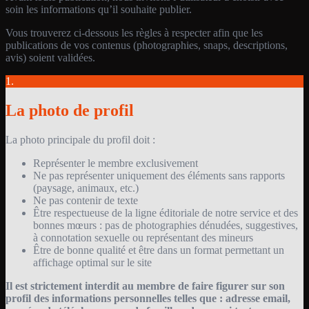
soin les informations qu’il souhaite publier.
Vous trouverez ci-dessous les règles à respecter afin que les
publications de vos contenus (photographies, snaps, descriptions,
avis) soient validées.
1.
La photo de profil
La photo principale du profil doit :
Représenter le membre exclusivement
Ne pas représenter uniquement des éléments sans rapports
(paysage, animaux, etc.)
Ne pas contenir de texte
Être respectueuse de la ligne éditoriale de notre service et des
bonnes mœurs : pas de photographies dénudées, suggestives,
à connotation sexuelle ou représentant des mineurs
Être de bonne qualité et être dans un format permettant un
affichage optimal sur le site
Il est strictement interdit au membre de faire figurer sur son
profil des informations personnelles telles que : adresse email,