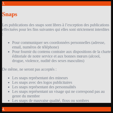
3.
Snaps
Les publications des snaps sont libres à l’exception des publications
effectuées pour les fins suivantes qui elles sont strictement interdites
:
Pour communiquer ses coordonnées personnelles (adresse,
email, numéros de téléphone)
Pour fournir du contenu contraire aux dispositions de la charte
éditoriale de notre service et aux bonnes mœurs (alcool,
drogue, violence, nudité des sexes masculins)
De même, ne seront pas acceptés :
Les snaps représentant des mineurs
Les snaps avec des logos publicitaires
Les snaps représentant des personnalités
Les snaps représentant un visage qui ne correspond pas au
genre du membre
Les snaps de mauvaise qualité, flous ou sombres
4.